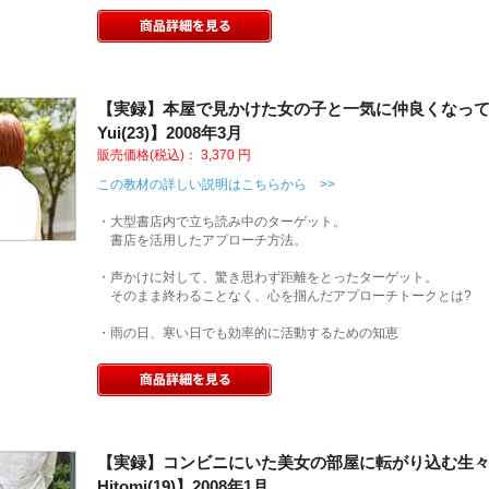
【実録】本屋で見かけた女の子と一気に仲良くなっ
Yui(23)】2008年3月
販売価格(税込)：
3,370
円
この教材の詳しい説明はこちらから >>
・大型書店内で立ち読み中のターゲット。
書店を活用したアプローチ方法。
・声かけに対して、驚き思わず距離をとったターゲット。
そのまま終わることなく、心を掴んだアプローチトークとは?
・雨の日、寒い日でも効率的に活動するための知恵
【実録】コンビニにいた美女の部屋に転がり込む生
Hitomi(19)】2008年1月