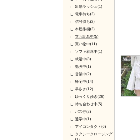
出勤ラッシュ(1)
電車待ち(2)
信号待ち(2)
本屋徘徊(2)
立ち読み中(5)
買い物中(11)
ソファ着席中(1)
就活中(8)
勉強中(1)
営業中(2)
帰宅中(14)
早歩き(12)
ゆっくり歩き(26)
待ち合わせ中(5)
バス停(2)
通学中(1)
アイコンタクト(6)
タクシークロージング
(1)