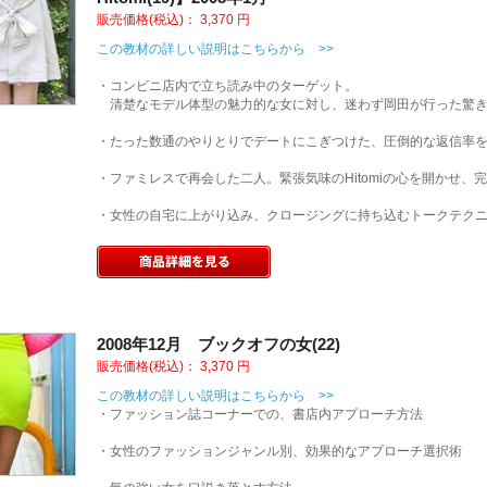
販売価格(税込)：
3,370
円
この教材の詳しい説明はこちらから >>
・コンビニ店内で立ち読み中のターゲット。
清楚なモデル体型の魅力的な女に対し、迷わず岡田が行った驚き
・たった数通のやりとりでデートにこぎつけた、圧倒的な返信率
・ファミレスで再会した二人。緊張気味のHitomiの心を開かせ、
・女性の自宅に上がり込み、クロージングに持ち込むトークテク
2008年12月 ブックオフの女(22)
販売価格(税込)：
3,370
円
この教材の詳しい説明はこちらから >>
・ファッション誌コーナーでの、書店内アプローチ方法
・女性のファッションジャンル別、効果的なアプローチ選択術