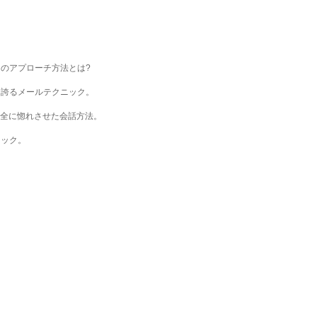
のアプローチ方法とは?
を誇るメールテクニック。
完全に惚れさせた会話方法。
ニック。