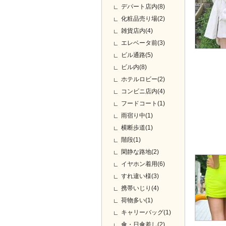
デパート店内(8)
化粧品売り場(2)
雑貨店内(4)
エレベータ前(3)
ビル通路(5)
ビル内(8)
ホテルロビー(2)
コンビニ店内(4)
フードコート(1)
雨宿り中(1)
横断歩道(1)
階段(1)
閑静な路地(2)
イヤホン着用(6)
すれ違い様(3)
携帯いじり(4)
荷物多い(1)
キャリーバッグ(1)
傘・日傘差し(2)