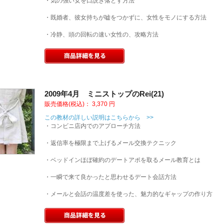
・気の強い女を口説き落とす方法
・既婚者、彼女持ちが嘘をつかずに、女性をモノにする方法
・冷静、頭の回転の速い女性の、攻略方法
2009年4月 ミニストップのRei(21)
販売価格(税込)：
3,370
円
この教材の詳しい説明はこちらから >>
・コンビニ店内でのアプローチ方法
・返信率を極限まで上げるメール交換テクニック
・ベッドインほぼ確約のデートアポを取るメール教育とは
・一瞬で来て良かったと思わせるデート会話方法
・メールと会話の温度差を使った、魅力的なギャップの作り方