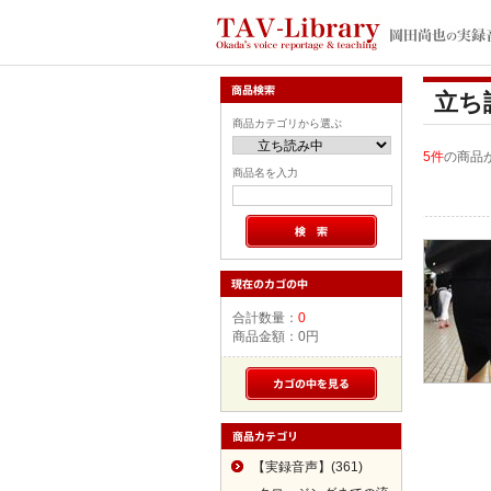
立ち
商品カテゴリから選ぶ
5件
の商品
商品名を入力
合計数量：
0
商品金額：
0円
【実録音声】(361)