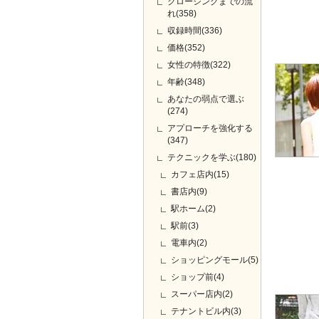
クロージングまでの流
れ(358)
収録時間(336)
価格(352)
女性の特徴(322)
年齢(348)
あなたの弱点で選ぶ
(274)
アプローチを強化する
(347)
テクニックを学ぶ(180)
カフェ店内(15)
書店内(9)
駅ホーム(2)
駅前(3)
電車内(2)
ショッピングモール(5)
ショップ前(4)
スーパー店内(2)
テナントビル内(3)