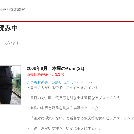
読み中
がございます。
2009年9月 本屋のKumi(21)
販売価格(税込)：
3,370
円
この教材の詳しい説明はこちらから >>
・周囲に人がいる中で、注意すべきポイント
・書店内で、即、笑反応を引き出す適切なアプローチ方法
・女性の本音と建前を見抜く会話テクニック
・「絶対に浮気しない」と断言する彼氏持ち女をセックスフレン
・一途、お堅い女性を、いかにモノにするか。