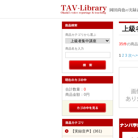
上級
商品カテゴリから選ぶ
35件
の商品
商品名を入力
1
2
3
次へ>
合計数量：
0
商品金額：
0円
【実録音声】(361)